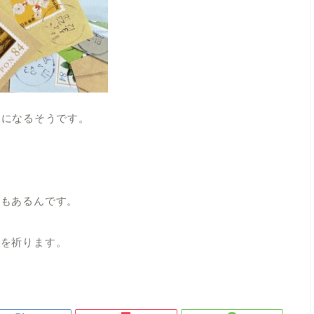
0円になるそうです。
！
命もあるんです。
とを祈ります。