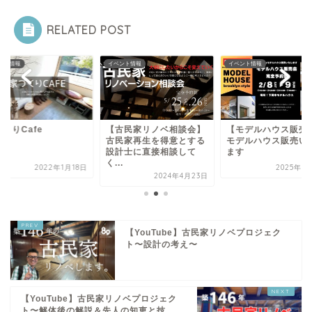
RELATED POST
ント情報
イベント情報
イベント情報
くりCafe
【古民家リノベ相談会】
【モデルハウス販売
古民家再生を得意とする
モデルハウス販売い
設計士に直接相談して
ます
く...
2022年1月18日
2025年1
2024年4月23日
【YouTube】古民家リノベプロジェク
ト〜設計の考え〜
【YouTube】古民家リノベプロジェク
ト〜解体後の解説＆先人の知恵と技...