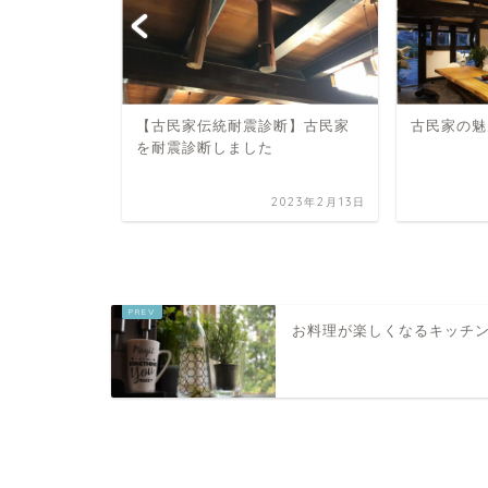
【古民家伝統耐震診断】古民家
古民家の魅
を耐震診断しました
2021年6月13日
2023年2月13日
お料理が楽しくなるキッチ