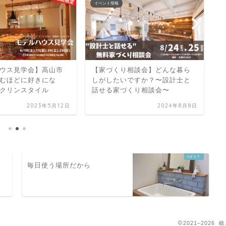
イベント情報
イ
ウス見学会】高山市
【家づくり相談会】どんな暮ら
あ
むほどに好きにな
しがしたいですか？〜設計士と
す
クリンスタイル
話せる家づくり相談会〜
2023年5月12日
2024年8月8日
ウ
毎日使う場所だから
2021–20