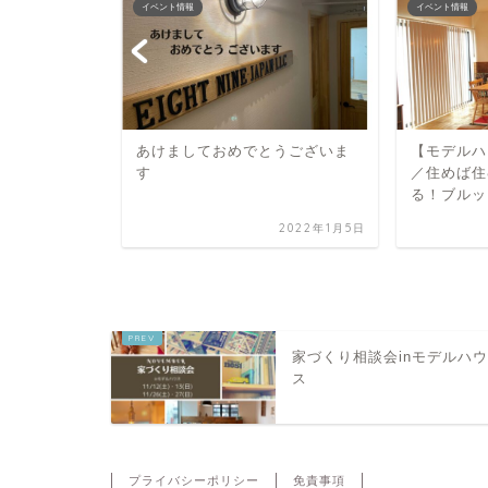
イベント情報
イベント情報
どんな暮ら
あけましておめでとうございま
【モデルハ
〜設計士と
す
／住めば住
会〜
る！ブルッ
2024年8月8日
2022年1月5日
家づくり相談会inモデルハ
ス
プライバシーポリシー
免責事項