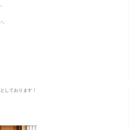
す。
い。
意としております！