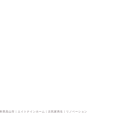
ベント情報
イベント情報
けましておめでとうございま
【モデルハウス見学会】高山市
／住めば住むほどに好きにな
る！ブルックリンスタイル
2022年1月5日
2023年5月12
26 岐阜県高山市｜エイトナインホーム｜古民家再生｜リノベーション