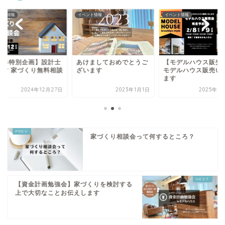
ント情報
イベント情報
イベント情報
新春特別企画】設計士
あけましておめでとうご
【モデルハウス販売
話す 家づくり無料相談
ざいます
モデルハウス販売い
ます
2024年12月27日
2023年1月1日
2025年1
家づくり相談会って何するところ？
【資金計画勉強会】家づくりを検討する
上で大切なことお伝えします